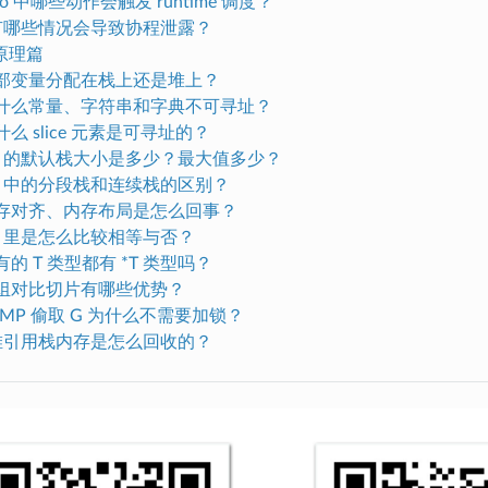
 Go 中哪些动作会触发 runtime 调度？
3 有哪些情况会导致协程泄露？
原理篇
 局部变量分配在栈上还是堆上？
 为什么常量、字符串和字典不可寻址？
为什么 slice 元素是可寻址的？
 Go 的默认栈大小是多少？最大值多少？
 Go 中的分段栈和连续栈的区别？
 内存对齐、内存布局是怎么回事？
 Go 里是怎么比较相等与否？
所有的 T 类型都有 *T 类型吗？
 数组对比切片有哪些优势？
 GMP 偷取 G 为什么不需要加锁？
1 堆引用栈内存是怎么回收的？