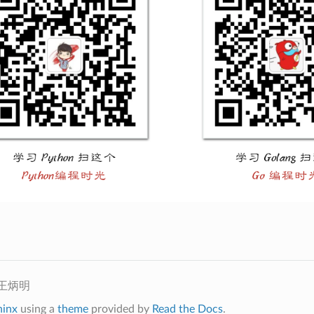
t 王炳明
hinx
using a
theme
provided by
Read the Docs
.