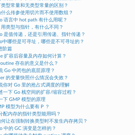
0 有类型常量和无类型常量的区别？
1 为什么传参使用切片而不使用数组？
 Go 语言中 hot path 有什么用呢？
3 引用类型与指针，有什么不同？
4 Go 是值传递，还是引用传递、指针传递？
5 Go中哪些是可寻址，哪些是不可寻址的？
进阶篇
slice 扩容后容量及内存如何计算？
goroutine 存在的意义是什么？
 说说 Go 中闭包的底层原理？
defer 的变量快照什么情况会失效？
 说说你对 Go 里的抢占式调度的理解
 简述一下 Go 栈空间的扩容/缩容过程？
说一下 GMP 模型的原理
GMP 模型为什么要有 P ？
 不分配内存的指针类型能用吗？
0 如何让在强制转换类型时不发生内存拷贝？
 Go 中的 GC 演变是怎样的？